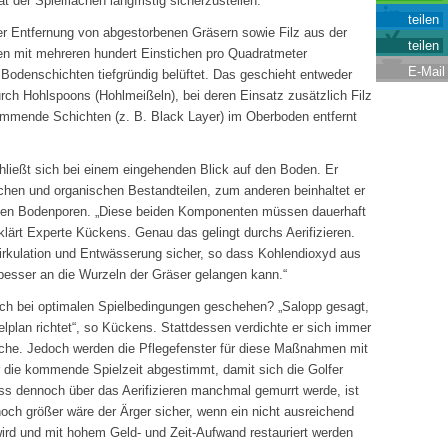
der Spielflächen langfristig sicherzustellen.“
teilen
er Entfernung von abgestorbenen Gräsern sowie Filz aus der
teilen
ren mit mehreren hundert Einstichen pro Quadratmeter
E-Mail
Bodenschichten tiefgründig belüftet. Das geschieht entweder
urch Hohlspoons (Hohlmeißeln), bei deren Einsatz zusätzlich Filz
mmende Schichten (z. B. Black Layer) im Oberboden entfernt
ießt sich bei einem eingehenden Blick auf den Boden. Er
chen und organischen Bestandteilen, zum anderen beinhaltet er
enden Bodenporen. „Diese beiden Komponenten müssen dauerhaft
rklärt Experte Kückens. Genau das gelingt durchs Aerifizieren.
zirkulation und Entwässerung sicher, so dass Kohlendioxyd aus
esser an die Wurzeln der Gräser gelangen kann.“
 bei optimalen Spielbedingungen geschehen? „Salopp gesagt,
lplan richtet“, so Kückens. Stattdessen verdichte er sich immer
sche. Jedoch werden die Pflegefenster für diese Maßnahmen mit
 die kommende Spielzeit abgestimmt, damit sich die Golfer
ass dennoch über das Aerifizieren manchmal gemurrt werde, ist
noch größer wäre der Ärger sicher, wenn ein nicht ausreichend
wird und mit hohem Geld- und Zeit-Aufwand restauriert werden