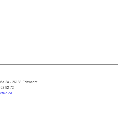
raße 2a
·
26188 Edewecht
 92 82-72
feld.de