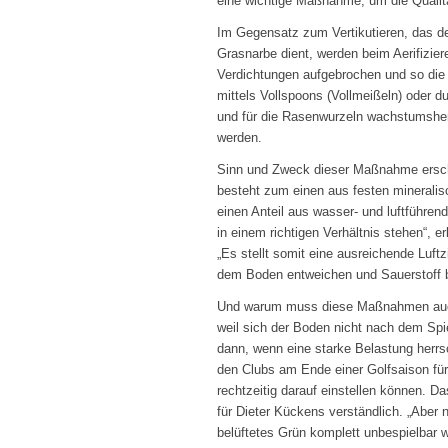
eine wichtige Maßnahme, um die Qualität 
Im Gegensatz zum Vertikutieren, das d
Grasnarbe dient, werden beim Aerifizie
Verdichtungen aufgebrochen und so die 
mittels Vollspoons (Vollmeißeln) oder d
und für die Rasenwurzeln wachstumshe
werden.
Sinn und Zweck dieser Maßnahme erschl
besteht zum einen aus festen mineralis
einen Anteil aus wasser- und luftführ
in einem richtigen Verhältnis stehen“, e
„Es stellt somit eine ausreichende Luft
dem Boden entweichen und Sauerstoff b
Und warum muss diese Maßnahmen auch
weil sich der Boden nicht nach dem Spie
dann, wenn eine starke Belastung herr
den Clubs am Ende einer Golfsaison für
rechtzeitig darauf einstellen können. D
für Dieter Kückens verständlich. „Aber 
belüftetes Grün komplett unbespielbar 