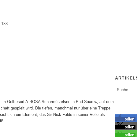
»
133
ARTIKEL
s im Golfresort A-ROSA Scharmützelsee in Bad Saarow, auf dem
haft gespielt wird. Die tiefen, manchmal nur über eine Treppe
ichtlich ein Element, das Sir Nick Faldo in seiner Rolle als
teilen
iß.
teilen
teilen