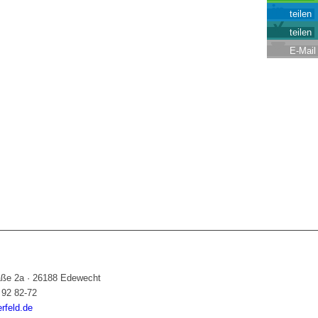
teilen
teilen
E-Mail
raße 2a
·
26188 Edewecht
 92 82-72
feld.de