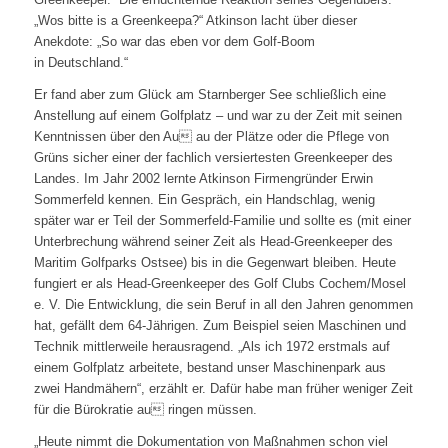
„Wos bitte is a Greenkeepa?“ Atkinson lacht über dieser
Anekdote: „So war das eben vor dem Golf-Boom
in Deutschland.“
Er fand aber zum Glück am Starnberger See schließlich eine
Anstellung auf einem Golfplatz – und war zu der Zeit mit seinen
Kenntnissen über den Au au der Plätze oder die Pflege von
Grüns sicher einer der fachlich versiertesten Greenkeeper des
Landes. Im Jahr 2002 lernte Atkinson Firmengründer Erwin
Sommerfeld kennen. Ein Gespräch, ein Handschlag, wenig
später war er Teil der Sommerfeld-Familie und sollte es (mit einer
Unterbrechung während seiner Zeit als Head-Greenkeeper des
Maritim Golfparks Ostsee) bis in die Gegenwart bleiben. Heute
fungiert er als Head-Greenkeeper des Golf Clubs Cochem/Mosel
e. V. Die Entwicklung, die sein Beruf in all den Jahren genommen
hat, gefällt dem 64-Jährigen. Zum Beispiel seien Maschinen und
Technik mittlerweile herausragend. „Als ich 1972 erstmals auf
einem Golfplatz arbeitete, bestand unser Maschinenpark aus
zwei Handmähern“, erzählt er. Dafür habe man früher weniger Zeit
für die Bürokratie au ringen müssen.
„Heute nimmt die Dokumentation von Maßnahmen schon viel