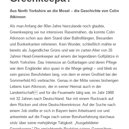
Aus North Yorkshire an die Mosel – die Geschichte von Colin
Atkinson
Als man Anfang der 80er-Jahre hierzulande noch glaubte,
Greenkeeping sei nur intensives Rasenmähen, da konnte Colin
Atkinson schon aus dem Stand über Ballrolllängen, Besanden
und Bunkerkanten referieren. Kein Wunder, schließlich mähte er
bereits als Jugendlicher Grüns und war im zarten Alter von 26
Jahren Head-Greenkeeper auf einem der legendären Golfplätze in
North Yorkshire. Das Interesse an Golfanlagen und deren Pflege
war dem Engländer also quasi in die Wiege gelegt – und blieb es
sein ganzes Berufsleben lang, von dem er einen Großteil bei der
Sommerfeld AG verbrachte. Genau in der Mitte seines bisherigen
Lebens kam Atkinson, der in seiner Heimat auch in der
Landwirtschaft und für die Feuerwehr tätig war, im Jahr 1988
mit 32 Jahren nach Deutschland. Nur mit einem Rucksack auf
dem Rücken und ohne Deutschkenntnisse. Auf der Suche nach
einem Job stellte er sich in Bayern beim Arbeitsamt vor und
antwortete auf die Frage nach seiner Berufserfahrung durchaus
stolz über seine mehrjährige Tätigkeit: „Ausgebildeter
Greenkeeper.“ Die ernüchternde Reaktion seines Gegenübers: