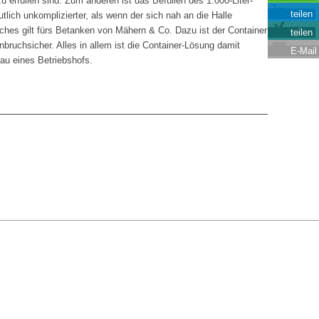
u erfüllen sind. Zum anderen ist das Befüllen des 1.000-Liter-
teilen
lich unkomplizierter, als wenn der sich nah an die Halle
ches gilt fürs Betanken von Mähern & Co. Dazu ist der Container
teilen
nbruchsicher. Alles in allem ist die Container-Lösung damit
E-Mail
bau eines Betriebshofs.