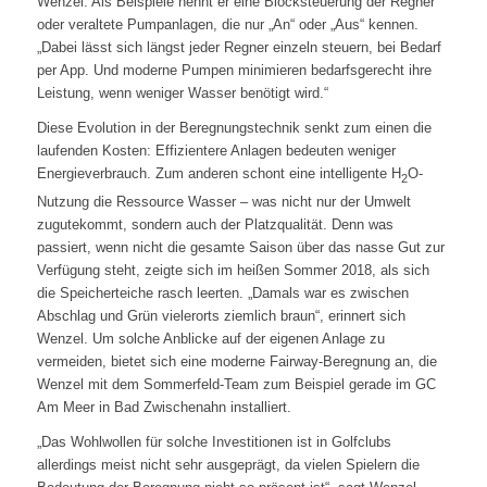
Wenzel. Als Beispiele nennt er eine Blocksteuerung der Regner
oder veraltete Pumpanlagen, die nur „An“ oder „Aus“ kennen.
„Dabei lässt sich längst jeder Regner einzeln steuern, bei Bedarf
per App. Und moderne Pumpen minimieren bedarfsgerecht ihre
Leistung, wenn weniger Wasser benötigt wird.“
Diese Evolution in der Beregnungstechnik senkt zum einen die
laufenden Kosten: Effizientere Anlagen bedeuten weniger
Energieverbrauch. Zum anderen schont eine intelligente H
O-
2
Nutzung die Ressource Wasser – was nicht nur der Umwelt
zugutekommt, sondern auch der Platzqualität. Denn was
passiert, wenn nicht die gesamte Saison über das nasse Gut zur
Verfügung steht, zeigte sich im heißen Sommer 2018, als sich
die Speicherteiche rasch leerten. „Damals war es zwischen
Abschlag und Grün vielerorts ziemlich braun“, erinnert sich
Wenzel. Um solche Anblicke auf der eigenen Anlage zu
vermeiden, bietet sich eine moderne Fairway-Beregnung an, die
Wenzel mit dem Sommerfeld-Team zum Beispiel gerade im GC
Am Meer in Bad Zwischenahn installiert.
„Das Wohlwollen für solche Investitionen ist in Golfclubs
allerdings meist nicht sehr ausgeprägt, da vielen Spielern die