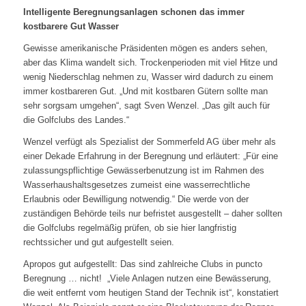
Intelligente Beregnungsanlagen schonen das immer
kostbarere Gut Wasser
Gewisse amerikanische Präsidenten mögen es anders sehen,
aber das Klima wandelt sich. Trockenperioden mit viel Hitze und
wenig Niederschlag nehmen zu, Wasser wird dadurch zu einem
immer kostbareren Gut. „Und mit kostbaren Gütern sollte man
sehr sorgsam umgehen“, sagt Sven Wenzel. „Das gilt auch für
die Golfclubs des Landes.“
Wenzel verfügt als Spezialist der Sommerfeld AG über mehr als
einer Dekade Erfahrung in der Beregnung und erläutert: „Für eine
zulassungspflichtige Gewässerbenutzung ist im Rahmen des
Wasserhaushaltsgesetzes zumeist eine wasserrechtliche
Erlaubnis oder Bewilligung notwendig.“ Die werde von der
zuständigen Behörde teils nur befristet ausgestellt – daher sollten
die Golfclubs regelmäßig prüfen, ob sie hier langfristig
rechtssicher und gut aufgestellt seien.
Apropos gut aufgestellt: Das sind zahlreiche Clubs in puncto
Beregnung … nicht! „Viele Anlagen nutzen eine Bewässerung,
die weit entfernt vom heutigen Stand der Technik ist“, konstatiert