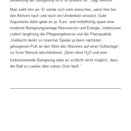
Bedeutung der Beregnung nicht so präsent ist“, sagt Wenzel.
Man sieht ihm an: Er würde sich sehr wünschen, wenn hier bei
den Aktiven nach und nach ein Umdenken einsetzt. Gute
Argumente dafür gebe es ja: Kurz- und mittelfristig spare eine
moderne Beregnungsanlage Ressourcen und Energie, verbessere
zudem langfristig die Pflegeergebnisse und die Platzqualität.
„Vielleicht denkt so mancher Spieler ja beim nächsten
gelungenen Putt an den Wert des Wassers auf einer Golfanlage“,
so Sven Wenzel abschließend. „Denn ohne H
O und eine
2
funktionierende Beregnung wäre es schlicht nicht möglich, dass
der Ball so sauber über sattes Grün läuft.“