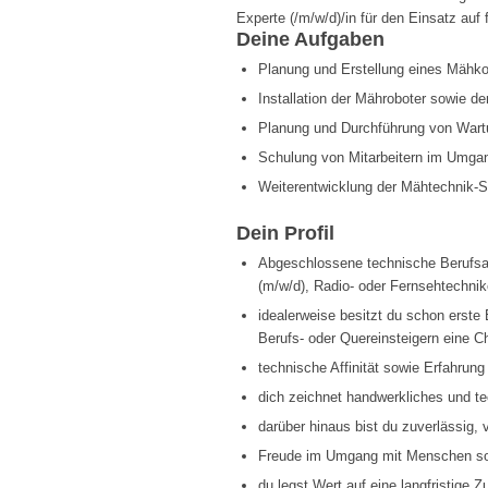
Experte (/m/w/d)/in für den Einsatz auf
Deine Aufgaben
Planung und Erstellung eines Mähko
Installation der Mähroboter sowie 
Planung und Durchführung von Wartu
Schulung von Mitarbeitern im Umga
Weiterentwicklung der Mähtechnik-
Dein Profil
Abgeschlossene technische Berufsa
(m/w/d), Radio- oder Fernsehtechnik
idealerweise besitzt du schon erste
Berufs- oder Quereinsteigern eine C
technische Affinität sowie Erfahrun
dich zeichnet handwerkliches und t
darüber hinaus bist du zuverlässig, 
Freude im Umgang mit Menschen sow
du legst Wert auf eine langfristige