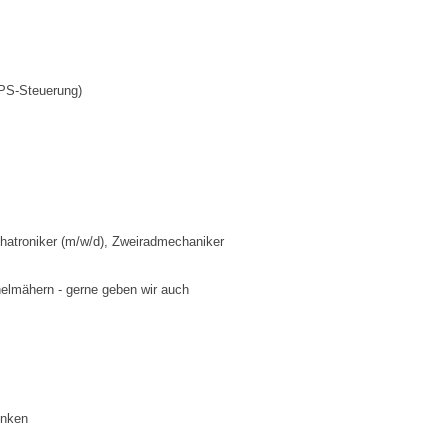
GPS-Steuerung)
hatroniker (m/w/d), Zweiradmechaniker
helmähern - gerne geben wir auch
enken