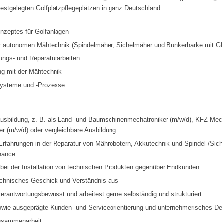
 festgelegten Golfplatzpflegeplätzen in ganz Deutschland
nzeptes für Golfanlagen
der autonomen Mähtechnik (Spindelmäher, Sichelmäher und Bunkerharke mit 
ngs- und Reparaturarbeiten
ng mit der Mähtechnik
Systeme und -Prozesse
usbildung, z. B. als Land- und Baumschinenmechatroniker (m/w/d), KFZ Mec
er (m/w/d) oder vergleichbare Ausbildung
 Erfahrungen in der Reparatur von Mährobotern, Akkutechnik und Spindel-/Sic
hance.
g bei der Installation von technischen Produkten gegenüber Endkunden
echnisches Geschick und Verständnis aus
verantwortungsbewusst und arbeitest gerne selbständig und strukturiert
ie ausgeprägte Kunden- und Serviceorientierung und unternehmerisches D
 Zusammenarbeit