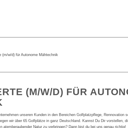
e (m/w/d) für Autonome Mähtechnik
RTE (M/W/D) FÜR AUTO
K
nunternehmen unseren Kunden in den Bereichen Golfplatzpflege, Rennovation
flegen wir über 65 Golfplätze in ganz Deutschland. Kannst Du Dir vorstellen, d
n atemberaubender Natur zu verbringen? Dann bist du bei uns genau richtig!