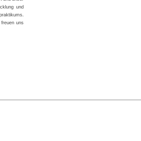
icklung und
spraktikums.
 freuen uns