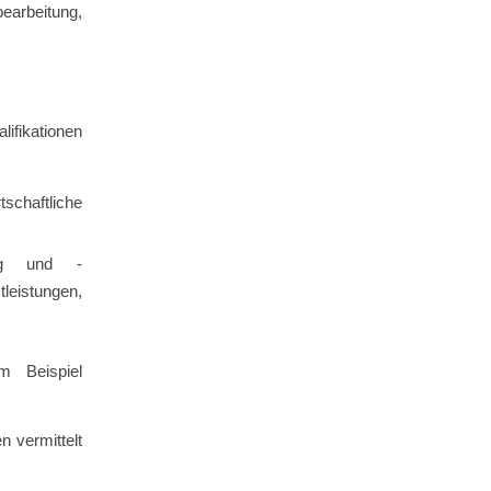
earbeitung,
lifikationen
schaftliche
tung und -
eistungen,
m Beispiel
n vermittelt