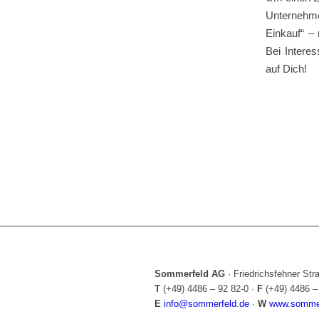
Unternehme
Einkauf“ – 
Bei Intere
auf Dich!
Sommerfeld AG
·
Friedrichsfehner St
T
(+49) 4486 – 92 82-0
·
F
(+49) 4486 –
E
info@sommerfeld.de
·
W
www.sommer