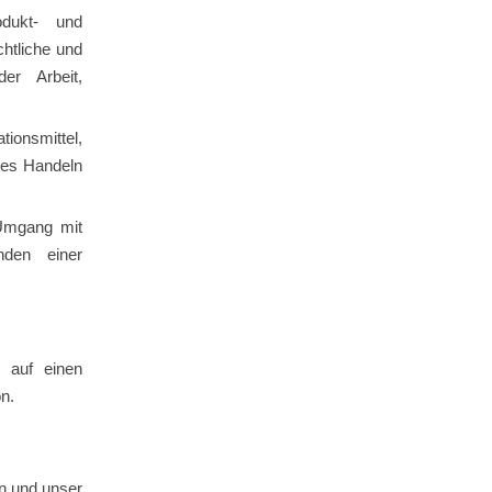
rodukt- und
chtliche und
der Arbeit,
onsmittel,
rtes Handeln
 Umgang mit
nden einer
g auf einen
n.
n und unser