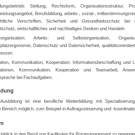
dungsbetrieb: Stellung, Rechtsform, Organisationsstruktur, P
leistungsangebot, Berufsbildung, arbeits-, sozial-, mitbestimmungsre
echtliche Vorschriften, Sicherheit und Gesundheitsschutz bei 
schutz, wirtschaftliches und nachhaltiges Denken und Handeln
tsorganisation: Arbeits- und Selbstorganisation, Organisati
splatzergonomie, Datenschutz und Datensicherheit, qualitätsorientie
zessen
ation, Kommunikation, Kooperation: Informationsbeschaffung und
mationen, Kommunikation, Kooperation und Teamarbeit, Anwe
prache bei Fachaufgaben.
ldung
usbildung ist eine berufliche Weiterbildung mit Spezialisierun
Bereich möglich, zum Beispiel in Auftragssteuerung und -koordinatio
um
inblick in den Beruf von Kaufleuten für Büromanagement zu gewinne