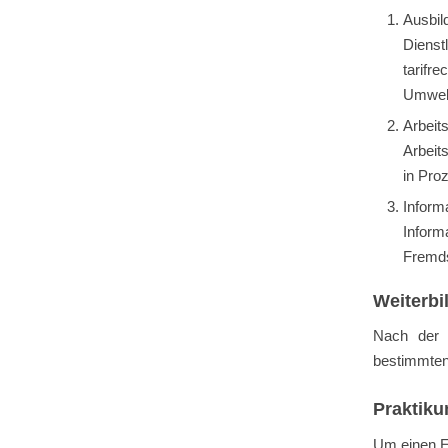
Ausbil
Dienst
tarifr
Umwelt
Arbei
Arbeit
in Pro
Inform
Infor
Fremds
Weiterbi
Nach der A
bestimmten 
Praktik
Um einen E