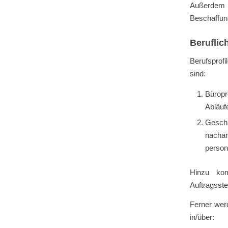
Außerdem e
Beschaffun
Beruflic
Berufsprofi
sind:
Büropr
Abläuf
Gesch
nacha
person
Hinzu kom
Auftragsste
Ferner werd
in/über: